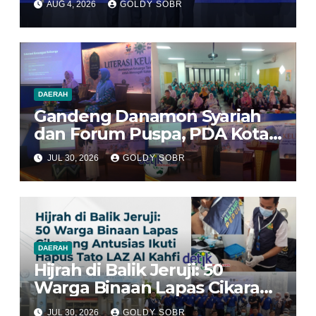
AUG 4, 2026
GOLDY SOBR
Penghargaan di Ajang
Transportasi Indonesia
Awards 2026
DAERAH
Gandeng Danamon Syariah
dan Forum Puspa, PDA Kota
Bekasi Dorong Perempuan
JUL 30, 2026
GOLDY SOBR
Jadi Pengelola Ekonomi
Keluarga yang Tangguh
DAERAH
Hijrah di Balik Jeruji: 50
Warga Binaan Lapas Cikarang
Antusias Ikuti Program Hapus
JUL 30, 2026
GOLDY SOBR