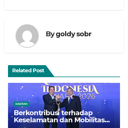
By
goldy sobr
Related Post
DAERAH
Berkontribusi terhadap
Keselamatan dan Mobilitas
Masyarakat, Jasa Raharja Raih