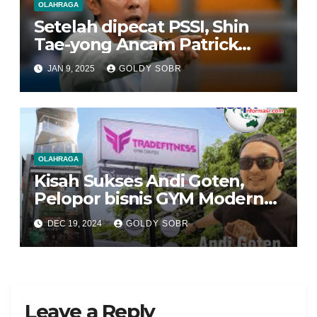
OLAHRAGA
Setelah dipecat PSSI, Shin
Tae-yong Ancam Patrick
Kluivert dan Timnas
JAN 9, 2025
GOLDY SOBR
Indonesia.
OLAHRAGA
Kisah Sukses Andi Goten,
Pelopor bisnis GYM Modern
bernama TRADEFIT.
DEC 19, 2024
GOLDY SOBR
Leave a Reply