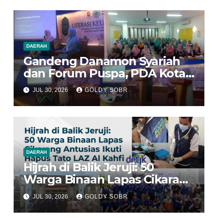
Transportasi Indonesia
Awards 2026
DAERAH
Gandeng Danamon Syariah
dan Forum Puspa, PDA Kota
Bekasi Dorong Perempuan
JUL 30, 2026
GOLDY SOBR
Jadi Pengelola Ekonomi
Keluarga yang Tangguh
DAERAH
Hijrah di Balik Jeruji: 50
Warga Binaan Lapas Cikarang
Antusias Ikuti Program Hapus
JUL 30, 2026
GOLDY SOBR
Tato LAZ Al Kahfi