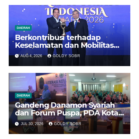
DAERAH
Berkontribusi terhadap
Keselamatan dan Mobilitas
Masyarakat, Jasa Raharja Raih
AUG 4, 2026
GOLDY SOBR
Penghargaan di Ajang
Transportasi Indonesia
Awards 2026
DAERAH
Gandeng Danamon Syariah
dan Forum Puspa, PDA Kota
Bekasi Dorong Perempuan
JUL 30, 2026
GOLDY SOBR
Jadi Pengelola Ekonomi
Keluarga yang Tangguh