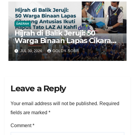
DAERAH
Hijrah di Balik Jeruji: 50
Warga Binaan Lapas Cikarang
Antusias Ikuti Program Hapus
JUL 30, 2026
GOLDY SOBR
Tato LAZ Al Kahfi
Leave a Reply
Your email address will not be published.
Required
fields are marked
*
Comment
*