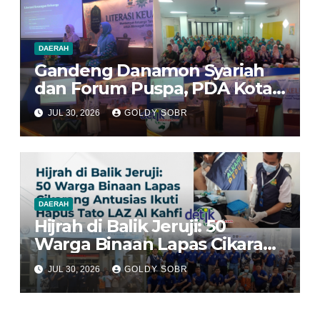
Awards 2026
DAERAH
Gandeng Danamon Syariah
dan Forum Puspa, PDA Kota
Bekasi Dorong Perempuan
JUL 30, 2026
GOLDY SOBR
Jadi Pengelola Ekonomi
Keluarga yang Tangguh
DAERAH
Hijrah di Balik Jeruji: 50
Warga Binaan Lapas Cikarang
Antusias Ikuti Program Hapus
JUL 30, 2026
GOLDY SOBR
Tato LAZ Al Kahfi