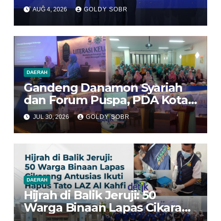
Masyarakat, Jasa Raharja Raih
AUG 4, 2026
GOLDY SOBR
Penghargaan di Ajang
Transportasi Indonesia
Awards 2026
DAERAH
Gandeng Danamon Syariah
dan Forum Puspa, PDA Kota
Bekasi Dorong Perempuan
JUL 30, 2026
GOLDY SOBR
Jadi Pengelola Ekonomi
Keluarga yang Tangguh
DAERAH
Hijrah di Balik Jeruji: 50
Warga Binaan Lapas Cikarang
Antusias Ikuti Program Hapus