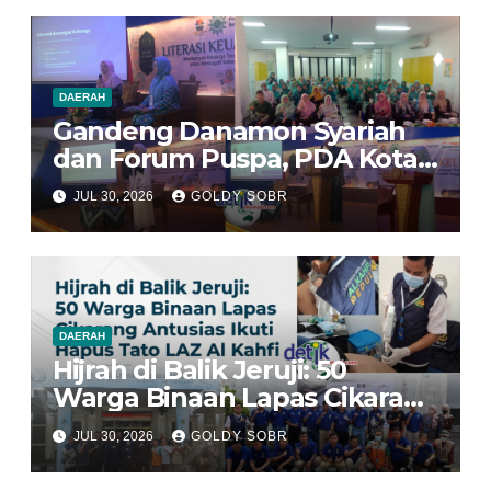
Transportasi Indonesia
Awards 2026
DAERAH
Gandeng Danamon Syariah
dan Forum Puspa, PDA Kota
Bekasi Dorong Perempuan
JUL 30, 2026
GOLDY SOBR
Jadi Pengelola Ekonomi
Keluarga yang Tangguh
DAERAH
Hijrah di Balik Jeruji: 50
Warga Binaan Lapas Cikarang
Antusias Ikuti Program Hapus
JUL 30, 2026
GOLDY SOBR
Tato LAZ Al Kahfi