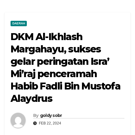
DAERAH
DKM Al-Ikhlash
Margahayu, sukses
gelar peringatan Isra’
Mi’raj penceramah
Habib Fadli Bin Mustofa
Alaydrus
By
goldy sobr
FEB 22, 2024