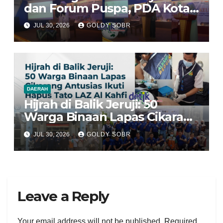
dan Forum Puspa, PDA Kota
Bekasi Dorong Perempuan
JUL 30, 2026
GOLDY SOBR
Jadi Pengelola Ekonomi
Keluarga yang Tangguh
DAERAH
Hijrah di Balik Jeruji: 50
Warga Binaan Lapas Cikarang
Antusias Ikuti Program Hapus
JUL 30, 2026
GOLDY SOBR
Tato LAZ Al Kahfi
Leave a Reply
Your email address will not be published.
Required